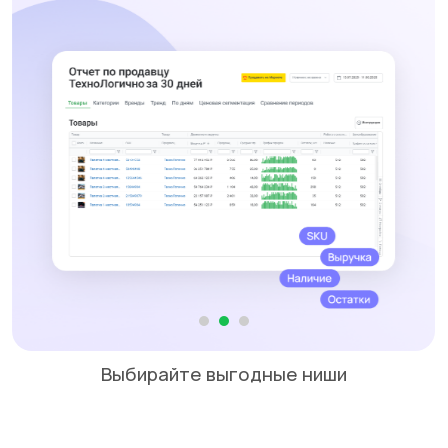
Прогнозируйте пики продаж и
Выбирайте выгодные ниши
избегайте дефицита