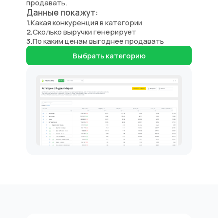
продавать.
Внешняя аналитика WB
Данные покажут:
Внешняя аналитика Ozon
1.
Какая конкуренция в категории
Аналитика Яндекс Маркет
2.
Сколько выручки генерирует
Управление ценой
3.
По каким ценам выгоднее продавать
Внешняя реклама
Биддер
Выбрать категорию
Мои карточки
Внутренняя аналитика Wildberries
Автоответы на отзывы
SEO-оптимизация для WB
Юнит калькулятор
Плагин для браузера
Компания
О компании
Наша команда
Отзывы о нас
Контакты
Пресса о нас
Вакансии
СОУТ
Возможности
Тарифы
Реферальная программа