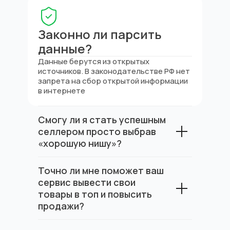
Партнерская программа
Бонусы от партнеров
Законно ли парсить
АРІ-документация
Маркетплейсы
данные?
Аналитика Wildberries
Данные берутся из открытых
Аналитика Ozon
источников. В законодательстве РФ нет
Аналитика Яндекс Маркет
запрета на сбор открытой информации
+7 495 320-77-77
в интернете
info@mpstats.io
Смогу ли я стать успешным
Санкт-Петербург, Гражданский пр.,
селлером просто выбрав
д. 100 стр. 1, пом. 242
«хорошую нишу»?
Система мониторинга цен, продавцов
Точно ли мне поможет ваш
и товаров на российских маркетплейсах.
сервис вывести свои
Всегда свежие и полные данные
на расстоянии одного клика.
товары в топ и повысить
продажи?