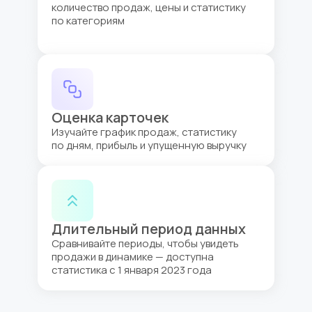
количество продаж, цены и статистику
по категориям
Оценка карточек
Анализируем в среднем
Изучайте график продаж, статистику
в месяц
по дням, прибыль и упущенную выручку
160 000
брендов
7 000
Длительный период данных
ниш
Сравнивайте периоды, чтобы увидеть
270 000
продажи в динамике — доступна
статистика с 1 января 2023 года
продавцов