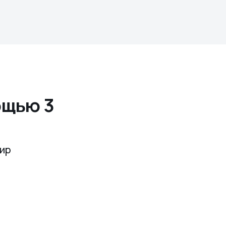
ощью 3
мир