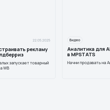
Видео
22.05.2025
Аналитика для 
астраивать рекламу
в MPSTATS
йлдберриз
Начни продавать на А
алых запускает товарный
на WB