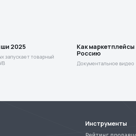
иши 2025
Как маркетплейсы
Россию
х запускает товарный
WB
Документальное видео
Инструменты
Рейтинг продавц