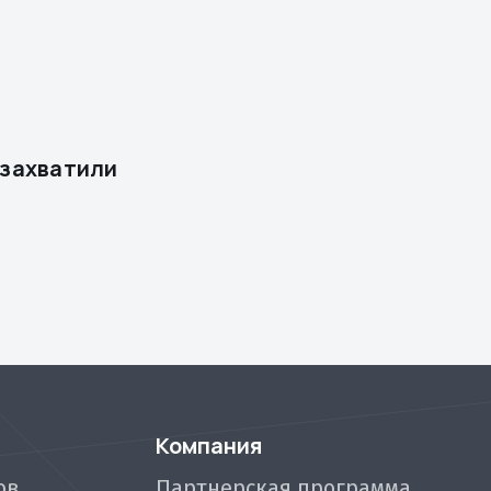
 захватили
Компания
ов
Партнерская программа