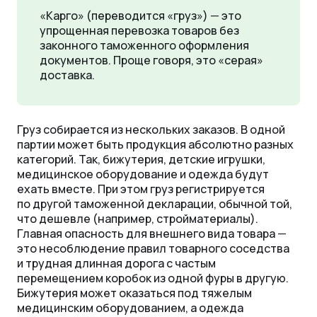
«Карго» (переводится «груз»)
—
это
упрощенная перевозка товаров без
законного таможенного оформления
документов. Проще говоря, это «серая»
доставка.
Груз собирается из нескольких заказов. В одной
партии может быть продукция абсолютно разных
категорий. Так, бижутерия, детские игрушки,
медицинское оборудование и одежда будут
ехать вместе. При этом груз регистрируется
по другой таможенной декларации, обычной той,
что дешевле (например, стройматериалы).
Главная опасность для внешнего вида товара
—
это несоблюдение правил товарного соседства
и трудная длинная дорога с частым
перемещением коробок из одной фуры в другую.
Бижутерия может оказаться под тяжелым
медицинским оборудованием, а одежда