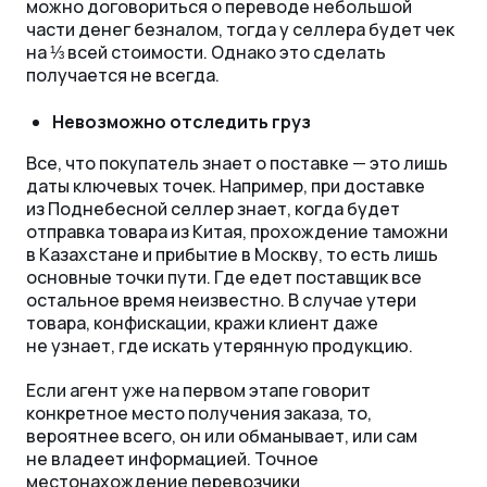
можно договориться о переводе небольшой
части денег безналом, тогда у селлера будет чек
на ⅓ всей стоимости. Однако это сделать
получается не всегда.
Невозможно отследить груз
Все, что покупатель знает о поставке
—
это лишь
даты ключевых точек. Например, при доставке
из Поднебесной селлер знает, когда будет
отправка товара из Китая, прохождение таможни
в Казахстане и прибытие в Москву, то есть лишь
основные точки пути. Где едет поставщик все
остальное время неизвестно. В случае утери
товара, конфискации, кражи клиент даже
не узнает, где искать утерянную продукцию.
Если агент уже на первом этапе говорит
конкретное место получения заказа, то,
вероятнее всего, он или обманывает, или сам
не владеет информацией. Точное
местонахождение перевозчики