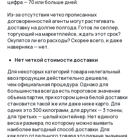
цифра
—
70 или больше дней.
Из-за отсутствия четко прописанных
договоренностей агенты могут растягивать
доставку на долгие полгода. Готов ли селлер,
торгующий на маркетплейсе, ждать этот срок?
Окупятся ли его расходы? Скорее всего, и даже
наверняка
—
нет.
Нет четкой стоимости доставки
Для некоторых категорий товара нелегальный
ввоз продукции действительно дешевле,
чем официальная процедура. Однако для
большинства всегда есть пороговое значение
объема партии, при котором цена белой доставки
становится такой же или даже ниже карго. Для
одних это 300 килограмм, для других
—
3 тонны,
для третьих
—
целый контейнер. Нет единого
веса и размера, по которому можно выявить
наиболее выгодный способ доставки. Для
каждого отдельного товара это разные значения.