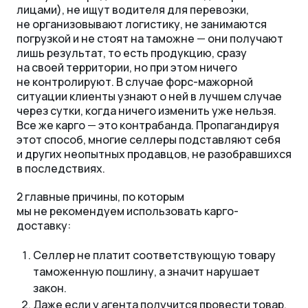
лицами), не ищут водителя для перевозки,
не организовывают логистику, не занимаются
погрузкой и не стоят на таможне
—
они получают
лишь результат, то есть продукцию, сразу
на своей территории, но при этом ничего
не контролируют. В случае форс-мажорной
ситуации клиенты узнают о ней в лучшем случае
через сутки, когда ничего изменить уже нельзя.
Все же карго
—
это контрабанда. Пропагандируя
этот способ, многие селлеры подставляют себя
и других неопытных продавцов, не разобравшихся
в последствиях.
2 главные причины, по которым
мы не рекомендуем использовать карго-
доставку:
Селлер не платит соответствующую товару
таможенную пошлину, а значит нарушает
закон.
Даже если у агента получится провести товар,