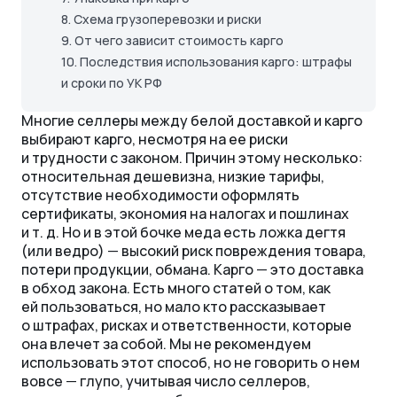
8.
Схема грузоперевозки и риски
9.
От чего зависит стоимость карго
10.
Последствия использования карго: штрафы
и сроки по УК РФ
Многие селлеры между белой доставкой и карго
выбирают карго, несмотря на ее риски
и трудности с законом. Причин этому несколько:
относительная дешевизна, низкие тарифы,
отсутствие необходимости оформлять
сертификаты, экономия на налогах и пошлинах
и т. д.
Но и в этой бочке меда есть ложка дегтя
(или ведро)
—
высокий риск повреждения товара,
потери продукции, обмана. Карго
—
это доставка
в обход закона. Есть много статей о том, как
ей пользоваться, но мало кто рассказывает
о штрафах, рисках и ответственности, которые
она влечет за собой. Мы не рекомендуем
использовать этот способ, но не говорить о нем
вовсе
—
глупо, учитывая число селлеров,