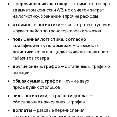
к перечислению за товар
— стоимость товара
за вычетом комиссии WB, но с учетом затрат
на логистику, хранение и прочие расходы
стоимость логистики
— все затраты на услуги
маркетплейса по транспортировке заказов
повышенная логистика, согласно
коэффициенту по обмерам
— стоимость
логистики, если площадка выявила занижение
габаритов товара
другие виды штрафов
— остальные штрафные
санкции
общая сумма штрафов
— сумма двух
предыдущих столбцов
виды логистики, штрафов и доплат
—
обоснование начисления штрафов
доплаты
— разовые перечисления
от маркетплейса (например, при корректировке