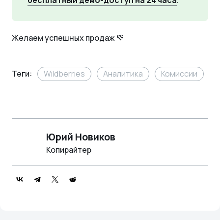
Желаем успешных продаж 💚
Теги:
Wildberries
Аналитика
Комиссии
Л
Юрий Новиков
Копирайтер