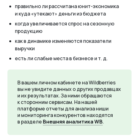
правильно ли рассчитана юнит-экономика
и куда «‎утекают
»
‎деньги из бюджета
когда увеличивается спрос на сезонную
продукцию
как в динамике изменяются показатели
выручки
есть ли слабые места в бизнесе
и т. д.
В вашем личном кабинете на Wildberries
вы не увидите данных о других продавцах
и их результатах. За ними обращаются
к сторонним сервисам. На нашей
платформе отчеты для анализа ниши
и мониторинга конкурентов находятся
в разделе
Внешняя аналитика WB
.