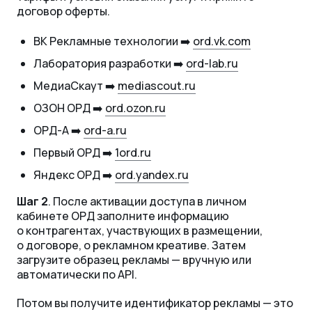
договор оферты.
ВК Рекламные технологии ➡️
ord.vk.com
Лаборатория разработки ➡️
ord-lab.ru
МедиаСкаут ➡️
mediascout.ru
ОЗОН ОРД ➡️
ord.ozon.ru
ОРД-А ➡️
ord-a.ru
Первый ОРД ➡️
1ord.ru
Яндекс ОРД ➡️
ord.yandex.ru
Шаг 2
. После активации доступа в личном
кабинете ОРД заполните информацию
о контрагентах, участвующих в размещении,
о договоре, о рекламном креативе. Затем
загрузите образец рекламы — вручную или
автоматически по API.
Потом вы получите идентификатор рекламы — это