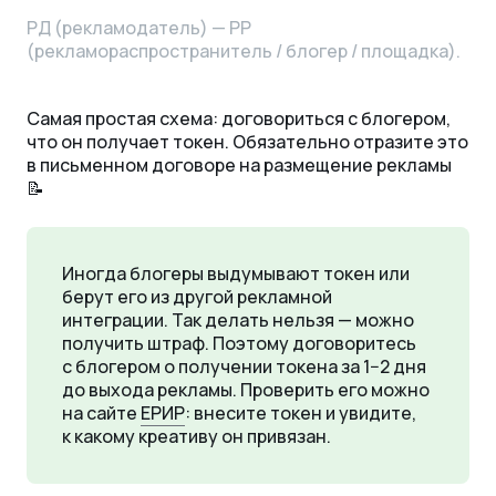
РД (рекламодатель) — РР
(рекламораспространитель / блогер / площадка).
Самая простая схема: договориться с блогером,
что он получает токен. Обязательно отразите это
в письменном договоре на размещение рекламы
📝
Иногда блогеры выдумывают токен или
берут его из другой рекламной
интеграции. Так делать нельзя — можно
получить штраф. Поэтому договоритесь
с блогером о получении токена за 1−2 дня
до выхода рекламы. Проверить его можно
на сайте
ЕРИР
: внесите токен и увидите,
к какому креативу он привязан.