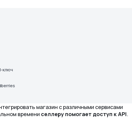
I-ключ
berries
нтегрировать магазин с различными сервисами
еальном времени
селлеру помогает
доступ к API
.