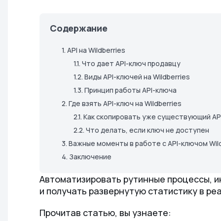
Содержание
1.
API на Wildberries
1.1.
Что дает API-ключ продавцу
1.2.
Виды API-ключей на Wildberries
1.3.
Принцип работы API-ключа
2.
Где взять API-ключ на Wildberries
2.1.
Как скопировать уже существующий AP
2.2.
Что делать, если ключ не доступен
3.
Важные моменты в работе с API-ключом Wild
4.
Заключение
Автоматизировать рутинные процессы, и
и получать развернутую статистику в р
Прочитав статью, вы узнаете: