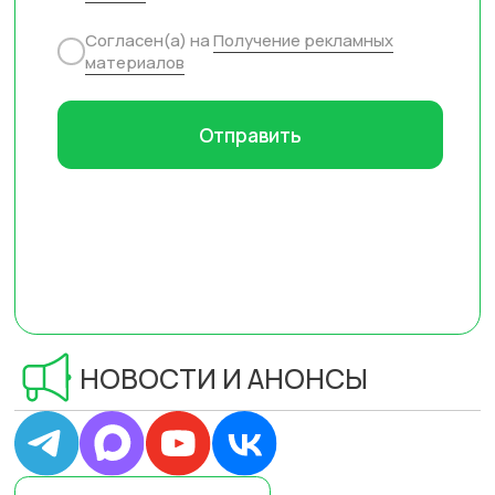
Блог MPSTATS
你好
ЮРИДИЧЕСКИЙ И
ФАКТИЧЕСКИЙ АДРЕС
ООО «МПСТАТС»
ОГРН 1217800027961, ИНН 7804680366,
КПП 780401001
Юридический адрес: г. Санкт-
Петербург, вн.тер.г. Муниципальный
округ Академическое, пр-кт
Гражданский, д. 100 стр. 1, помещ. 242.