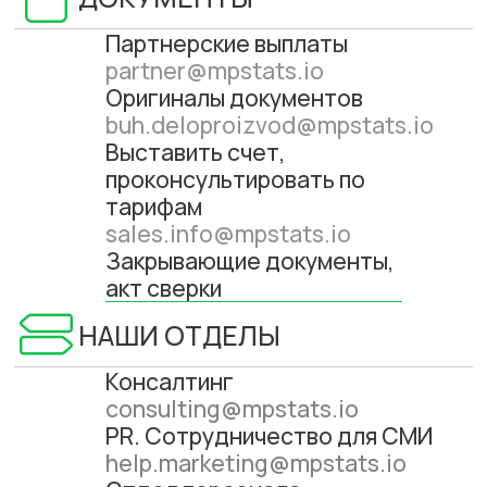
buh.deloproizvod@mpstats.io
Выставить счет,
проконсультировать по
тарифам
sales.info@mpstats.io
Закрывающие документы,
акт сверки
НАШИ ОТДЕЛЫ
Консалтинг
consulting@mpstats.io
PR. Сотрудничество для СМИ
help.marketing@mpstats.io
Отдел персонала
alina.sychikova@mpstats.io
КОМАНДА MPSTATS
Вакансии
Наша команда