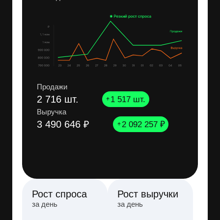
55
Интерес к категории
Товаров по запросу
24
Низкая конкуренция
Рекомендация: Усилить карточку
и масштабировать трафик
Niconi
/
Толстовка о...
Открыть в Wildberries