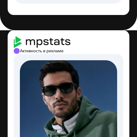
Мы уже проверяем ситуацию
и работаем над тем,
чтобы отвечать быстрее.
Если вопрос ещё актуален,
напишите нам, пожалуйста,
постараемся помочь
Тренды категории за 30 дней
Как меняется спрос
и выручка в категории
Динамика
категории
за 30 дней