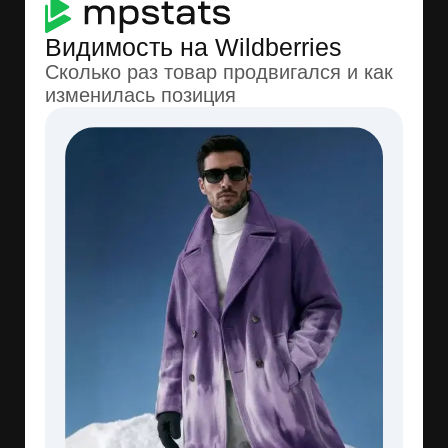
Склады
Большая часть товаров на 1−2 складах
Самара WB
43%
Санкт-Петербург WB
31%
Размеры
M, L – самые популярные размеры
M, L
Высокий спрос
Мало
XS, S
Низкий спрос
Избыток