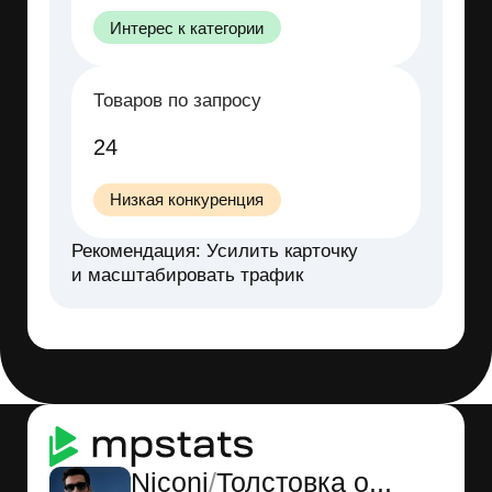
Большая часть выручки
у одного игрока —
остальным приходится
конкурировать за долю
Лидер забирает
половину рынка
Контролирует рынок
52% выручки
Остальные продавцы
Делят остаток рынка
48% выручки