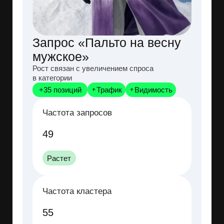
Потенциал
Риск
При равномерных
Потери из-за
остатках
нехватки товара
+24%
-18%
Ценовая сегментация
Рынок поделен не равномерно
18.01.2026–24.02.2026