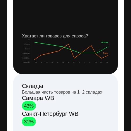
Динамика продаж
и выручки
Сравнение с предыдущим периодом
Рост продаж
Рост выручки
+18%
+10 805 ₽
Продажи растут — можно
масштабироваться
Потенциал
Риск
–12%