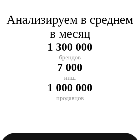
Толстовка оверсай...
Открыть в Wildberries
Общие показатели
за 30 дней
Продажи
2 716 шт.
1 517 шт.
Выручка
3 490 646 ₽
2 092 257 ₽
Финансовый результат категории
за 30 дней
Потенциал
Упущено