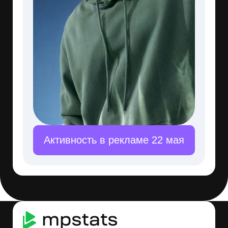
Продажи
2 716 шт.
1 517 шт.
Выручка
3 490 646 ₽
2 092 257 ₽
Рост спроса
Рост выручки
за день
за день
Продажи
Выручка
91 шт.
116 355 ₽
51 шт.
+10 805 ₽
Потенциал
Риск