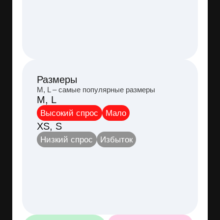
+24%
После пика
Масштабируйте
возможен спад
продажи
спроса