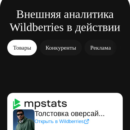
4 250 322 ₽
759 676 ₽
18%
Доля выручки (₽)