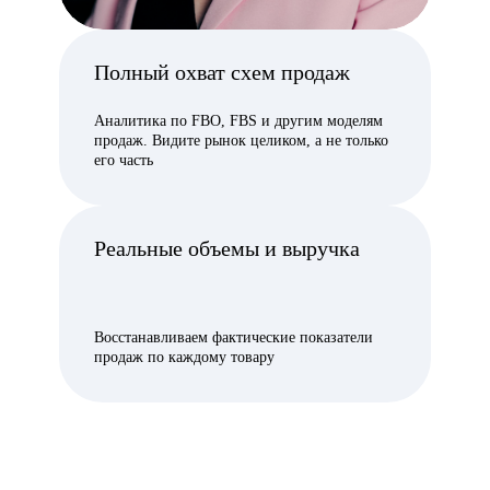
7 000
ниш
1 000 000
Полный охват схем продаж
продавцов
Аналитика по FBO, FBS и другим моделям
продаж. Видите рынок целиком, а не только
его часть
Внешняя аналитика
Реальные объемы и выручка
Wildberries в действии
Восстанавливаем фактические показатели
Товары
Конкуренты
Реклама
Отзывы
продаж по каждому товару