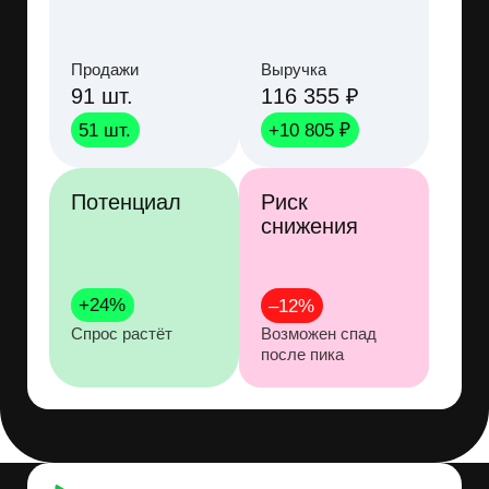
Контроль наличия
товара
за 30 дней
Остатки
12 540 шт.
Активные склады
6
Доступные размеры
7
Хватает ли товаров для спроса?