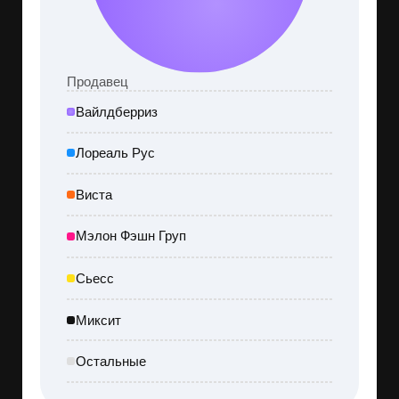
Niconi
03.04.2026
Отзыв
Не понравилось общение
с продавцом. Очень долго
отвечали на мой вопрос, из-
за этого не получилось быстро
решить проблему
Ответ
Здравствуйте. Спасибо,
что написали об этом! Простите,
что пришлось долго ждать
ответа — это наша ошибка.