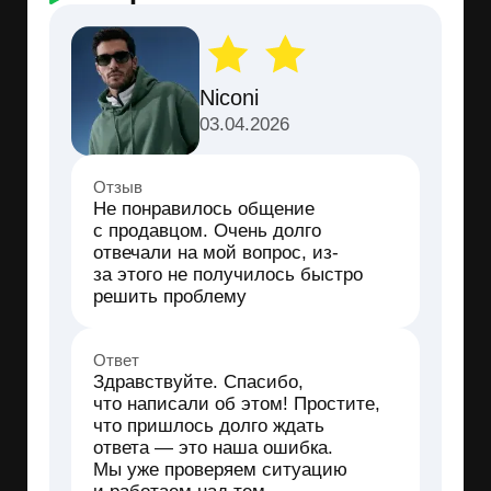
снижения
+24%
–12%
Возможен спад
Спрос растёт
после пика
Видимость на Wildberries
Сколько раз товар продвигался и как
изменилась позиция