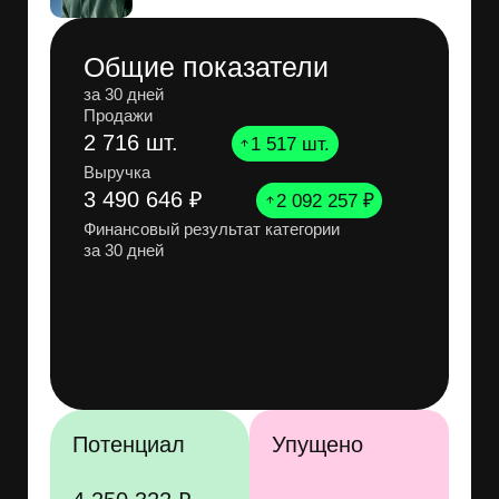
Продавец
Вайлдберриз
Лореаль Рус
Виста
Мэлон Фэшн Груп
Сьесс
Миксит
Остальные
Активность в рекламе