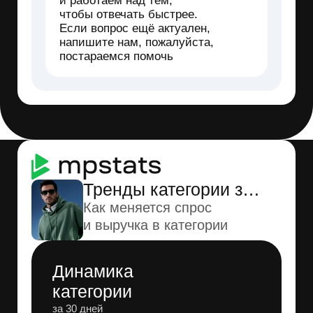
Запрос «Пальто на весну
мужское»
Рост связан с увеличением спроса
в категории
+35 позиций
Трафик
Видимость
Частота запросов
49
Растет
Частота кластера