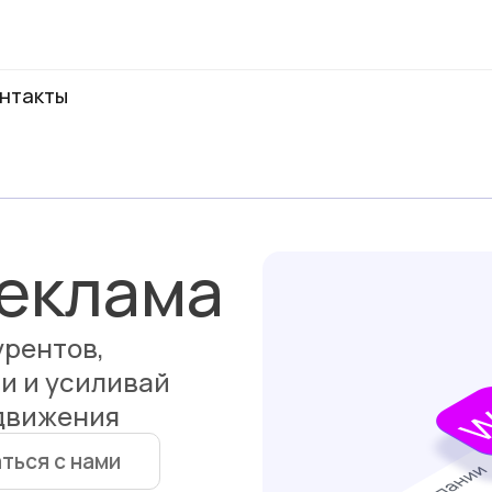
нтакты
еклама
урентов,
и и усиливай
движения
ться с нами