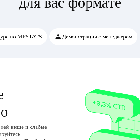
для вас формате
курс по MPSTATS
Демонстрация с менеджером
е
но
воей нише и слабые
ируйтесь