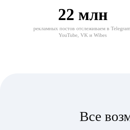
22 млн
рекламных постов отслеживаем в Telegram
YouTube, VK и Wibes
Все воз