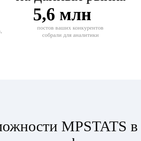
5,6 млн
постов ваших конкурентов
,
собрали для аналитики
можности MPSTATS в