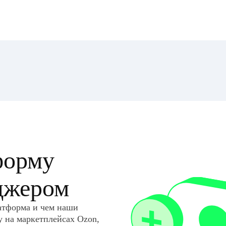
форму
еджером
латформа и чем наши
 на маркетплейсах Ozon,