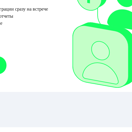
рации сразу на встрече
 отчеты
е