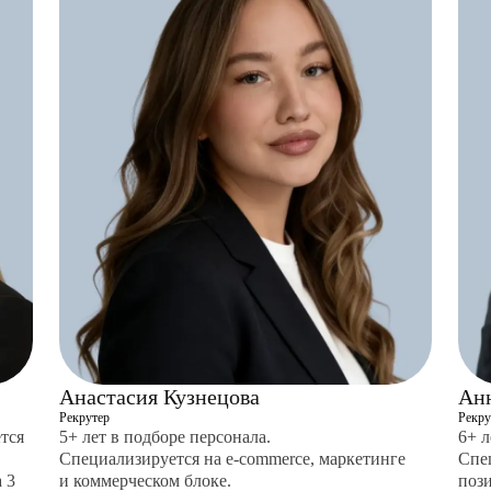
Анастасия Кузнецова
Анн
Рекрутер
Рекру
тся
5+ лет в подборе персонала.
6+ л
Частые вопросы
Специализируется на e-commerce, маркетинге
Спе
 3
и коммерческом блоке.
поз