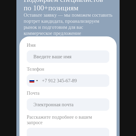
по 100+позициям
Оставьте заявку — мы поможем составить
портрет кандидата, проанализируем
рынок и подготовим для вас
коммерческое предложение
Имя
Телефон
Россия
+7
Почта
Расскажите подробнее о вашем
запросе