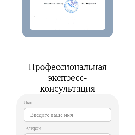
Тарифы
Реферальная программа
Партнерская программа
Бонусы от партнеров
АРІ-документация
Маркетплейсы
Аналитика Wildberries
Аналитика Ozon
Аналитика Яндекс Маркет
+7 495 320-77-77
info@mpstats.io
Профессиональная
экспресс-
Санкт-Петербург, Гражданский пр.,
д. 100 стр. 1, пом. 242
консультация
Имя
Система мониторинга цен, продавцов
и товаров на российских маркетплейсах.
Всегда свежие и полные данные
на расстоянии одного клика.
Телефон