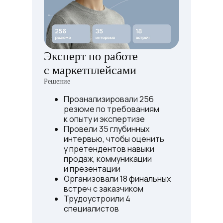
Эксперт по работе
Р
с маркетплейсами
в
Решение
Ре
Проанализировали 256
резюме по требованиям
к опыту и экспертизе
Провели 35 глубинных
интервью, чтобы оценить
у претендентов навыки
продаж, коммуникации
и презентации
Организовали 18 финальных
встреч с заказчиком
Трудоустроили 4
специалистов