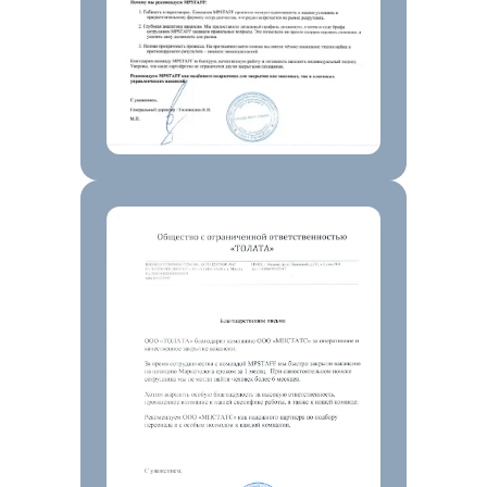
Аудитор SKU 360
Внешняя аналитика WB
Внешняя аналитика Ozon
Аналитика Яндекс Маркет
Управление ценой
Внешняя реклама
Биддер
Мои карточки
Внутренняя аналитика Wildberries
Автоответы на отзывы
SEO-оптимизация для WB
Юнит калькулятор
Плагин для браузера
Компания
О компании
Наша команда
Отзывы о нас
Контакты
Пресса о нас
Вакансии
СОУТ
Возможности