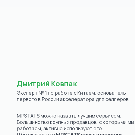
орый нам
Дмитрий Ковпак
Эксперт № 1 по работе с Китаем, основатель
первого в России акселератора для селлеров
MPSTATS можно назвать лучшим сервисом.
Большинство крупных продавцов, с которыми мы
работаем, активно используют его.
Я бы сказал, что
MPSTATS всегда впереди,