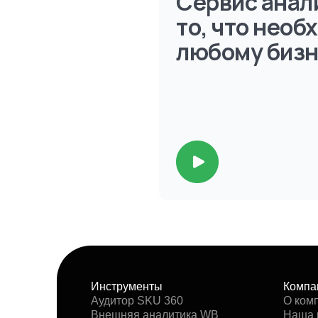
Сервис анал
то, что необ
любому бизн
Инструменты
Компа
Аудитор SKU 360
О ком
Внешняя аналитика WB
Наша 