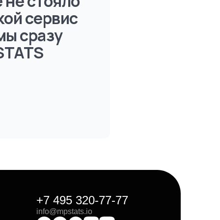
 не стояло
кой сервис
мы сразу
STATS
+7 495 320-77-77
info@mpstats.io