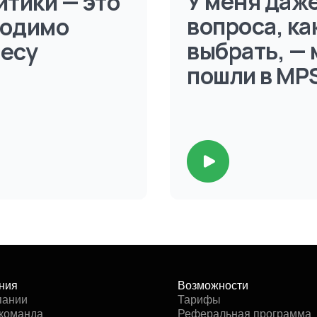
У меня даже
итики — это
вопроса, ка
ходимо
выбрать, — 
есу
пошли в MP
ния
Возможности
пании
Тарифы
команда
Реферальная программа