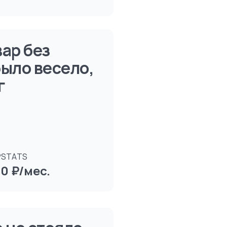
ар без
было весело,
г
PSTATS
0 ₽/мес.