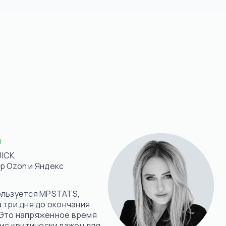
вности и точности данных MPSTATS.
MPSTATS — это действительно мощный инструмент, кот
ится.
а
ICK,
р Ozon и Яндекс
ользуется MPSTATS,
 три дня до окончания
 Это напряженное время
вис критически важен для