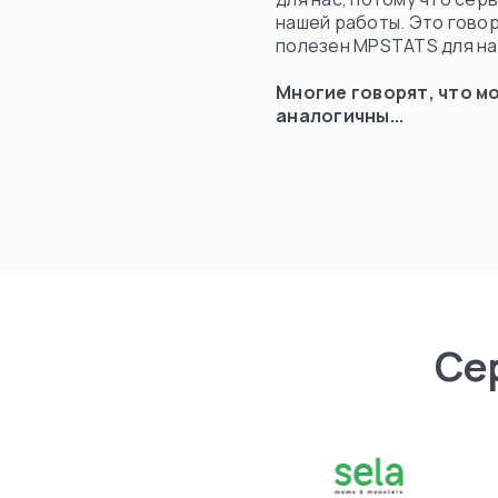
нашей работы. Это говор
полезен MPSTATS для на
тать
лностью
Многие говорят, что м
аналогичны...
Се