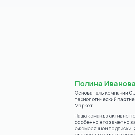
в эффекти
В общем, 
очень нрав
Полина Иванов
Основатель компании QU
технологический партне
Маркет
Наша команда активно п
особенно это заметно за
ежемесячной подписки.
для нас, потому что сер