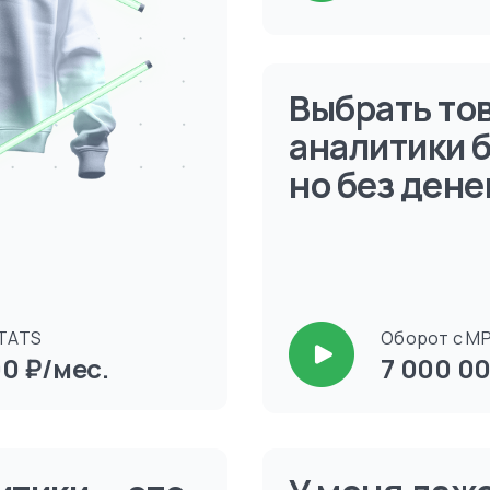
Выбрать тов
аналитики 
но без дене
TATS
Оборот с M
0 ₽/мес.
7 000 00