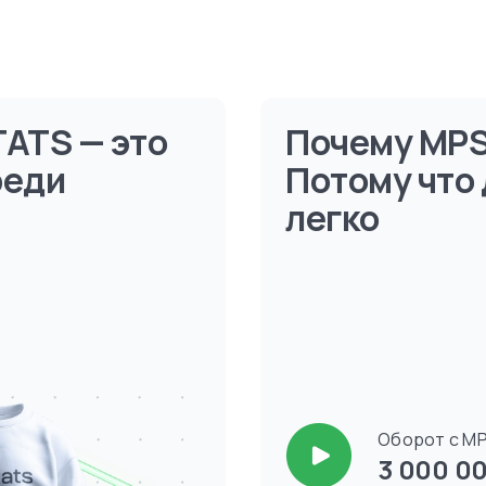
ATS — это
Почему MP
реди
Потому что 
легко
Оборот с M
3 000 00