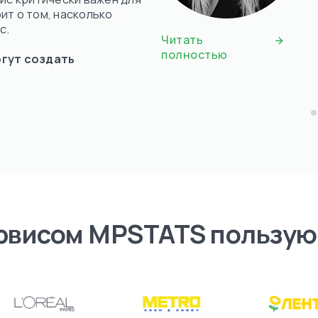
ит о том, насколько
с.
Читать
полностью
огут создать
рвисом MPSTATS пользую