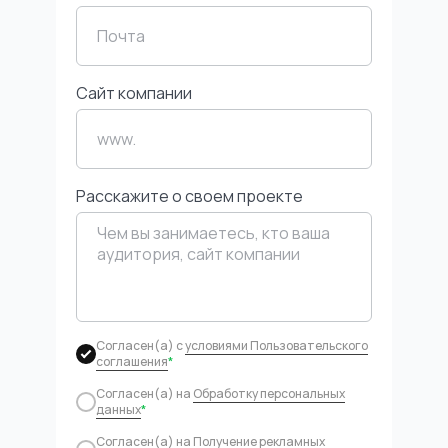
Система мониторинга цен, продавцов
и товаров на российских маркетплейсах.
Всегда свежие и полные данные
на расстоянии одного клика.
Cайт компании
Расскажите о своем проекте
Безналичный расчет для юридических лиц и ИП.
ПО распространяется в виде интернет-сервиса,
специальные действия по установке
ПО на стороне пользователя не требуются.
Деятельность ООО «МПСТАТС» в области ИТ
Согласен(а) с
условиями Пользовательского
соглашения
*
2025
Задизайнено в Студии Артемия Лебедева
Согласен(а) на
Обработку персональных
Информация о сайте
данных
*
Согласен(а) на
Получение рекламных