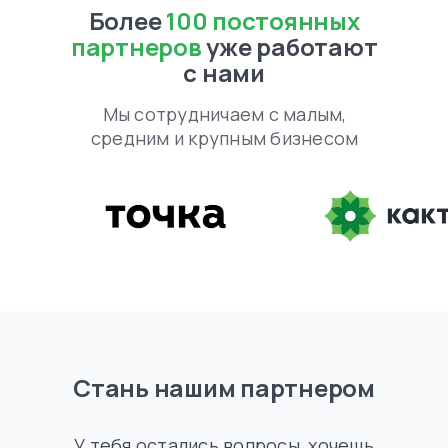
Более
100 постоянных
партнеров
уже работают
с нами
Инструменты
Мы сотрудничаем с малым,
Аудитор SKU 360
средним и крупным бизнесом
Внешняя аналитика WB
Внешняя аналитика Ozon
Аналитика Яндекс Маркет
Управление ценой
Внешняя реклама
Биддер
Мои карточки
Кабинет WB
Автоответы на отзывы
SEO-оптимизация для WB
Юнит калькулятор
Плагин для браузера
Стань нашим партнером
Компания
О компании
Наша команда
У тебя остались вопросы, хочешь
Отзывы о нас