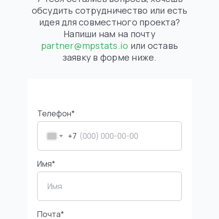
Контакты
обсудить сотрудничество или есть
Пресса о нас
идея для совместного проекта?
Вакансии
Напиши нам на почту
СОУТ
partner@mpstats.io
или оставь
Возможности
заявку в форме ниже.
Тарифы
Реферальная программа
Партнерская программа
Бонусы от партнеров
АРІ-документация
Маркетплейсы
Телефон*
Аналитика Wildberries
Аналитика Ozon
+7
Аналитика Яндекс Маркет
+7 495 320-77-77
info@mpstats.io
Имя*
Санкт-Петербург, Гражданский пр.,
д. 100 стр. 1, пом. 242
Почта*