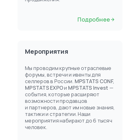
Подробнее
Мероприятия
Мы проводим крупные отраслевые
форумы, встречи и ивенты для
селлеров в России.
MPSTATS CONF,
MPSTATS EXPO
и
MPSTATS Invest
—
и
события, которые расширяют
возможности продавцов
и партнеров, дают им новые знания,
тактики и стратегии. Наши
мероприятия набирают до 6 тысяч
человек.