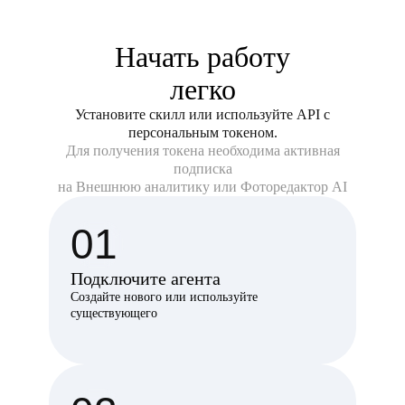
Начать работу
легко
Установите скилл или используйте API с
персональным токеном.
Для получения токена необходима активная
подписка
на Внешнюю аналитику или Фоторедактор AI
01
Подключите агента
Создайте нового или используйте
существующего