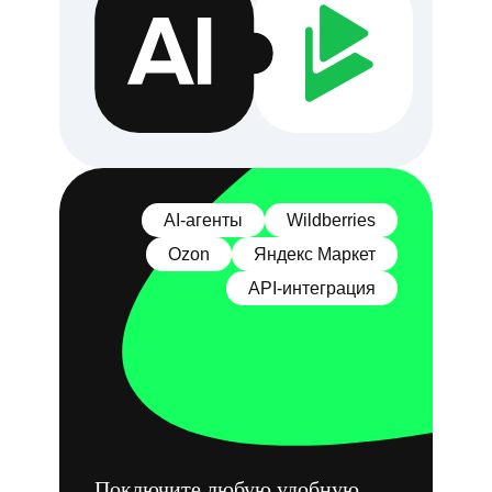
AI-агенты
Wildberries
Ozon
Яндекс Маркет
API-интеграция
Инструменты
Аудитор SKU 360
Внешняя аналитика WB
Внешняя аналитика Ozon
Аналитика Яндекс Маркет
Управление ценой
Внешняя реклама
Биддер
Поключите любую удобную