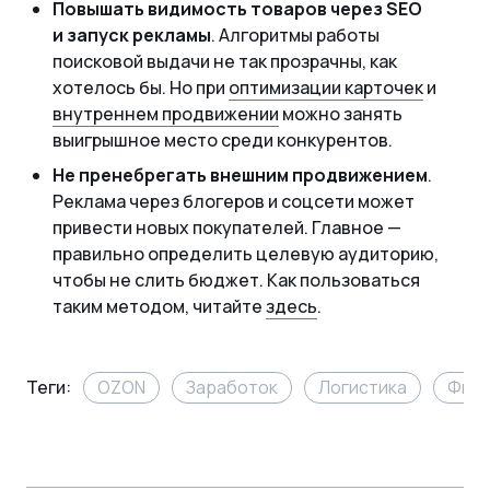
Повышать видимость товаров через SEO
и запуск рекламы
. Алгоритмы работы
поисковой выдачи не так прозрачны, как
хотелось бы. Но при
оптимизации карточек
и
внутреннем продвижении
можно занять
выигрышное место среди конкурентов.
Не пренебрегать внешним продвижением
.
Реклама через блогеров и соцсети может
привести новых покупателей. Главное —
правильно определить целевую аудиторию,
чтобы не слить бюджет. Как пользоваться
таким методом, читайте
здесь
.
Теги:
OZON
Заработок
Логистика
Фина